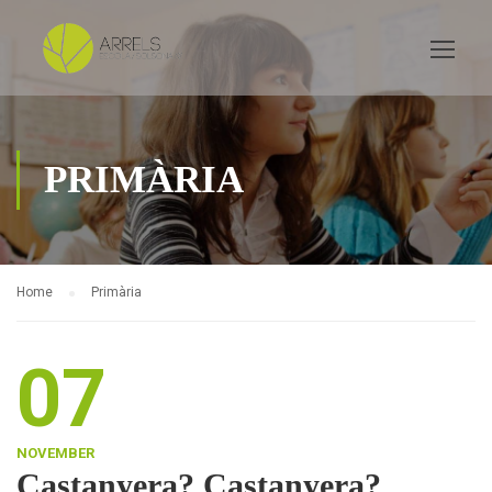
PRIMÀRIA
Home
Primària
07
NOVEMBER
Castanyera? Castanyera?