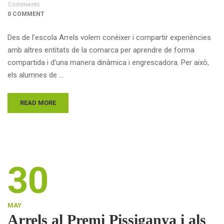
Comments
0 COMMENT
Des de l’escola Arrels volem conèixer i compartir experiències
amb altres entitats de la comarca per aprendre de forma
compartida i d’una manera dinàmica i engrescadora. Per això,
els alumnes de …
READ MORE
30
MAY
Arrels al Premi Pissiganya i als