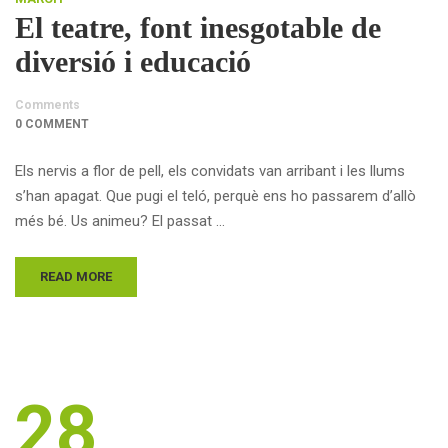
El teatre, font inesgotable de
diversió i educació
Comments
0 COMMENT
Els nervis a flor de pell, els convidats van arribant i les llums
s’han apagat. Que pugi el teló, perquè ens ho passarem d’allò
més bé. Us animeu? El passat …
READ MORE
28