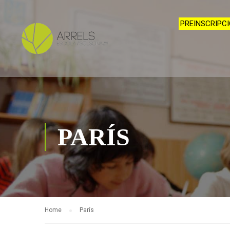
PREINSCRIPCI
PARÍS
Home
París