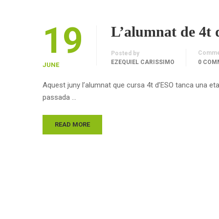
19
L’alumnat de 4t 
Comme
Posted by
EZEQUIEL CARISSIMO
0 COM
JUNE
Aquest juny l’alumnat que cursa 4t d’ESO tanca una etap
passada …
READ MORE