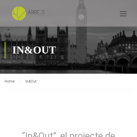
IN&OUT
Home
In&Out
“In&Out”, el projecte de