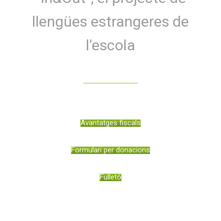
llengües estrangeres de
l'escola
Avantatges fiscals
Formulari per donacions
Fulletó