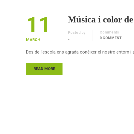
11
Música i color de
Comments
Posted by
_
0 COMMENT
MARCH
Des de l’escola ens agrada conèixer el nostre entorn i a
READ MORE