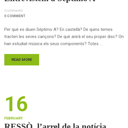
Comments
0 COMMENT
Per què es diuen Séptimo A? En castellà? De quins temes
tracten les seves cançons? De què anirà el seu proper disc? On
han estudiat música els seus components? Totes …
READ MORE
16
FEBRUARY
RESSÒ, l’arrel de la notícia