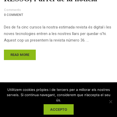
Comments
0 COMMENT
Des de fa cinc cursos la nostra estimada revista és digital i les
noves tecnologies entren a les nostres llars per quedar-s’hi.
Aquest cop us presentem la revista número 36. …
READ MORE
Utilitzem cookies pròpies i de tercers per a millorar els nostres
serveis. Si continua navegant, considerem que n’accepta el seu
ús.
ACCEPTO