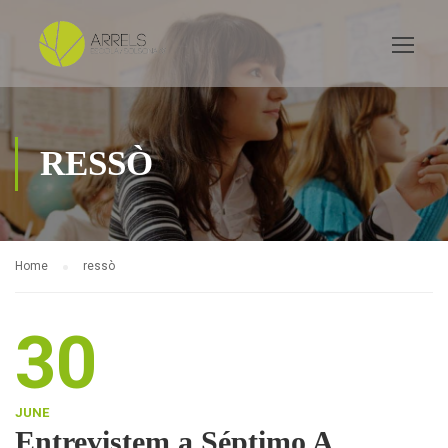
RESSÒ
Home
ressò
30
JUNE
Entrevistem a Séptimo A