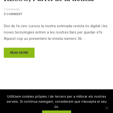
Comments
0 COMMENT
Des de fa cinc cursos la nostra estimada revista és digital i les
noves tecnologies entren a les nostres llars per quedar-s’hi.
Aquest cop us presentem la revista número 36. …
READ MORE
Utilitzem cookies pròpies i de tercers per a millorar els nostres
serveis. Si continua navegant, considerem que n’accepta el seu
ús.