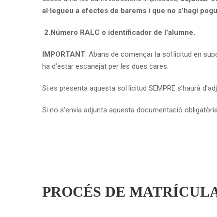
al·legueu a efectes de barems i que no s’hagi pogut
2.
Número RALC o identificador de l'alumne.
IMPORTANT
: Abans de començar la sol·licitud en supo
ha d’estar escanejat per les dues cares.
Si es presenta aquesta sol·licitud SEMPRE s’haurà d’adjun
Si no s’envia adjunta aquesta documentació obligatòria, 
PROCÉS DE MATRÍCUL