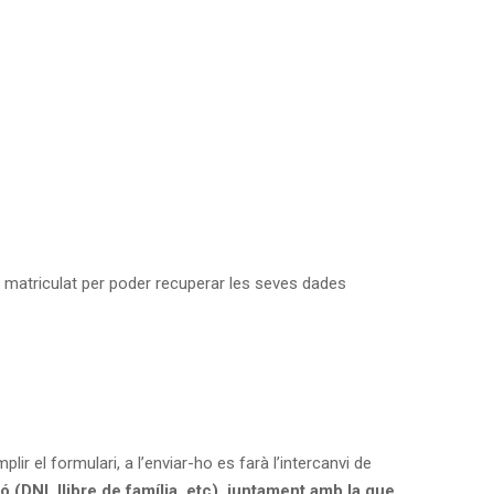
 matriculat per poder recuperar les seves dades
lir el formulari, a l’enviar-ho es farà l’intercanvi de
ó (DNI, llibre de família, etc), juntament amb la que