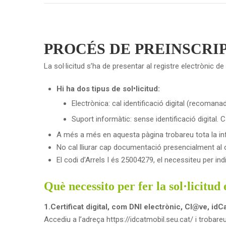
PROCÉS DE PREINSCRI
La sol·licitud s’ha de presentar al registre electrònic d
Hi ha dos tipus de sol•licitud:
Electrònica: cal identificació digital (recoman
Suport informàtic: sense identificació digital.
A més a més en aquesta pàgina trobareu tota la info
No cal lliurar cap documentació presencialment al 
El codi d’Arrels I és 25004279, el necessiteu per ind
Què necessito per fer la sol·licitud
1.Certificat digital, com DNI electrònic, Cl@ve, idCa
Accediu a l’adreça https://idcatmobil.seu.cat/ i trobar