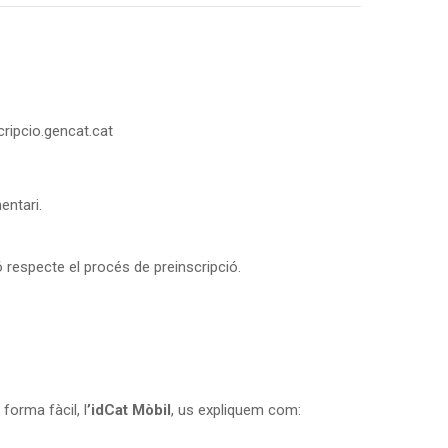
scripcio.gencat.cat
entari.
 respecte el procés de preinscripció.
forma fàcil, l
’idCat Mòbil
, us expliquem com: