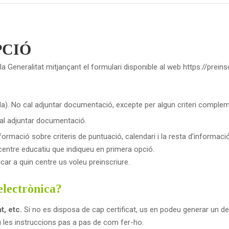
PCIÓ
e la Generalitat mitjançant el formulari disponible al web https://prein
ada). No cal adjuntar documentació, excepte per algun criteri complem
 Cal adjuntar documentació.
rmació sobre criteris de puntuació, calendari i la resta d’informació
centre educatiu que indiqueu en primera opció.
icar a quin centre us voleu preinscriure.
 electrònica?
t, etc.
Si no es disposa de cap certificat, us en podeu generar un de 
eu les instruccions pas a pas de com fer-ho.