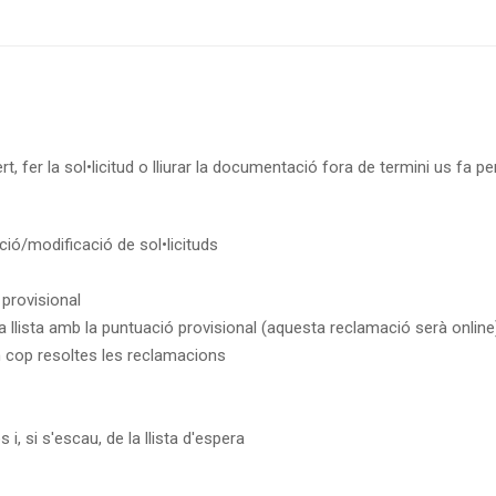
t, fer la sol•licitud o lliurar la documentació fora de termini us fa p
ció/modificació de sol•licituds
 provisional
la llista amb la puntuació provisional (aquesta reclamació serà online
 un cop resoltes les reclamacions
i, si s'escau, de la llista d'espera