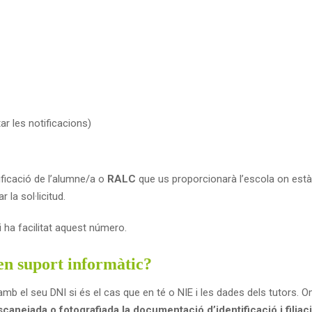
ar les notificacions)
ificació de l’alumne/a o
RALC
que us proporcionarà l’escola on està
 la sol·licitud.
li ha facilitat aquest número.
 en suport informàtic?
amb el seu DNI si és el cas que en té o NIE i les dades dels tutors. Omp
canejada o fotografiada la documentació d’identificació i filiaci