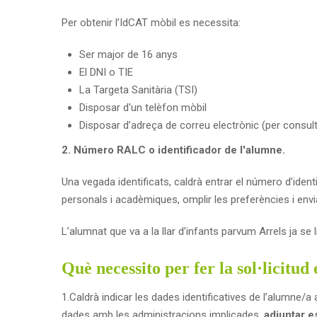
Per obtenir l’IdCAT mòbil es necessita:
Ser major de 16 anys
El DNI o TIE
La Targeta Sanitària (TSI)
Disposar d'un telèfon mòbil
Disposar d’adreça de correu electrònic (per consult
2. Número RALC o identificador de l'alumne.
Una vegada identificats, caldrà entrar el número d’ident
personals i acadèmiques, omplir les preferències i enviar
L’alumnat que va a la llar d’infants parvum Arrels ja se 
Què necessito per fer la sol·licitud
1.Caldrà indicar les dades identificatives de l’alumne/a 
dades amb les administracions implicades,
adjuntar es