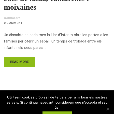
moixaines
Comments
0 COMMENT
Un dissabte de cada mes la Llar d’Infants obre les portes a les
famílies per oferir un espai i un temps de trobada entre els
infants i els seus pares …
READ MORE
Utilitzem cookies pròpies i de tercers per a millorar els nostres
serveis. Si continua navegant, considerem que n’accepta el seu
ús.