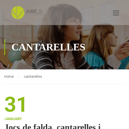
CANTARELLES
Home
cantarelles
31
JANUARY
Jocs de falda, cantarelles i