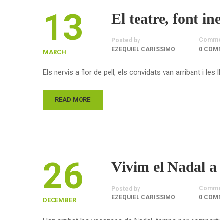
13
El teatre, font in
Comme
Posted by
EZEQUIEL CARISSIMO
0 COM
MARCH
Els nervis a flor de pell, els convidats van arribant i 
READ MORE
26
Vivim el Nadal a 
Comme
Posted by
EZEQUIEL CARISSIMO
0 COM
DECEMBER