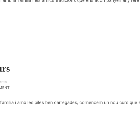
r amb la família i els amics tradicions que ens acompanyen any rer
urs
nts
MENT
mília i amb les piles ben carregades, comencem un nou curs que en