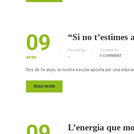
09
“Si no t’estimes 
Comments
Posted by
_
0 COMMENT
APRIL
Des de fa anys, la nostra escola aposta per una educac
READ MORE
09
L’energia que m