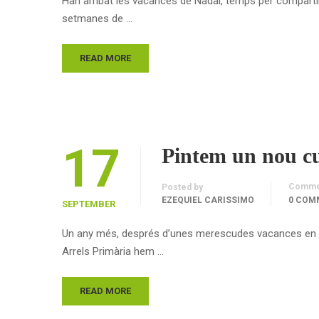
Han arribat les vacances de Nadal, temps per comparti
setmanes de …
READ MORE
17
Pintem un nou c
Comme
Posted by
EZEQUIEL CARISSIMO
0 COM
SEPTEMBER
Un any més, després d’unes merescudes vacances en fa
Arrels Primària hem …
READ MORE