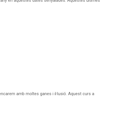
e any en aquestes dates senyalades. Aquestes últimes
carem amb moltes ganes i il·lusió. Aquest curs a