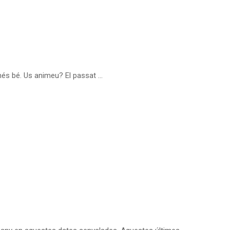
ò més bé. Us animeu? El passat …