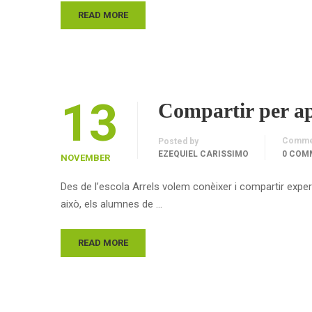
READ MORE
13
Compartir per a
Comme
Posted by
EZEQUIEL CARISSIMO
0 COM
NOVEMBER
Des de l’escola Arrels volem conèixer i compartir exp
això, els alumnes de …
READ MORE