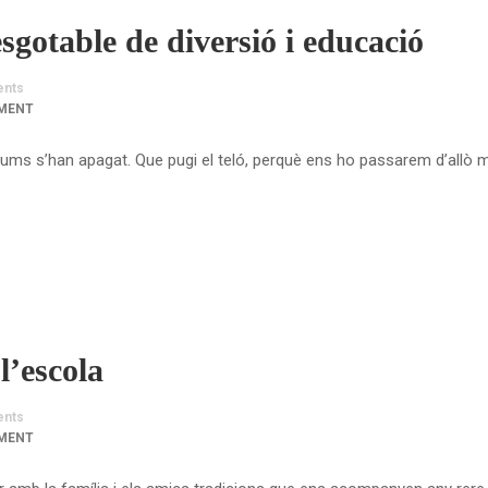
esgotable de diversió i educació
nts
MENT
les llums s’han apagat. Que pugi el teló, perquè ens ho passarem d’all
l’escola
nts
MENT