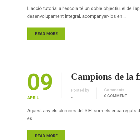
L’acció tutorial a l’escola té un doble objectiu, el de 
desenvolupament integral, acompanyar-los en …
READ MORE
09
Campions de la f
Comments
Posted by
_
0 COMMENT
APRIL
Aquest any els alumnes del SIEI som els encarregats
es …
READ MORE