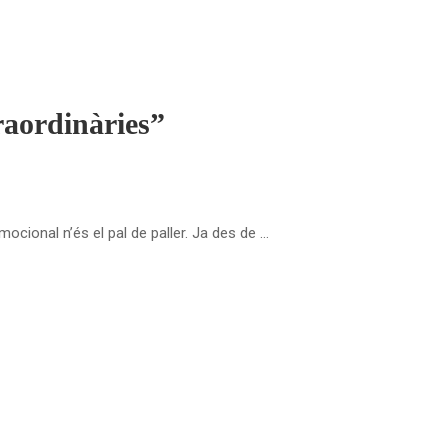
traordinàries”
cional n’és el pal de paller. Ja des de …