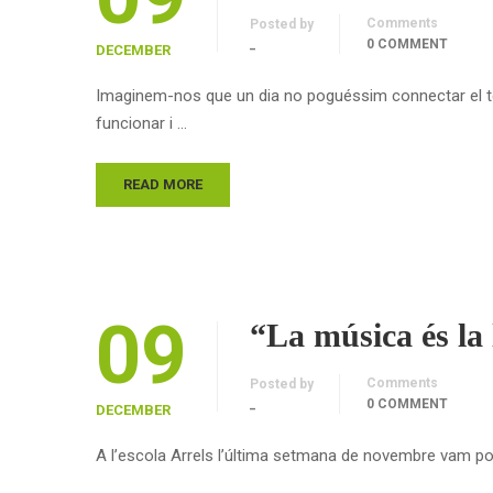
Comments
Posted by
_
0 COMMENT
DECEMBER
Imaginem-nos que un dia no poguéssim connectar el tele
funcionar i …
READ MORE
09
“La música és la 
Comments
Posted by
_
0 COMMENT
DECEMBER
A l’escola Arrels l’última setmana de novembre vam posa