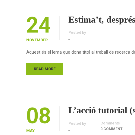
24
Estima’t, després
Posted by
_
NOVEMBER
Aquest és el lema que dona títol al treball de recerca d
READ MORE
08
L’acció tutorial 
Comments
Posted by
_
0 COMMENT
MAY