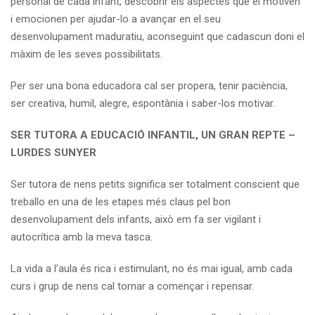
personal de cada infant, descobrir els aspectes que el motiven
i emocionen per ajudar-lo a avançar en el seu
desenvolupament maduratiu, aconseguint que cadascun doni el
màxim de les seves possibilitats.
Per ser una bona educadora cal ser propera, tenir paciència,
ser creativa, humil, alegre, espontània i saber-los motivar.
SER TUTORA A EDUCACIÓ INFANTIL, UN GRAN REPTE –
LURDES SUNYER
Ser tutora de nens petits significa ser totalment conscient que
treballo en una de les etapes més claus pel bon
desenvolupament dels infants, això em fa ser vigilant i
autocrítica amb la meva tasca.
La vida a l’aula és rica i estimulant, no és mai igual, amb cada
curs i grup de nens cal tornar a començar i repensar.