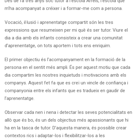
Des de fa tres anys sóc tutor a l’escola Arrels, l’escola que
m’ha acompanyat a créixer i a formar-me com a persona.
Vocació, il·lusió i aprenentatge compartit són les tres
expressions que resumeixen per mi què és ser tutor. Viure el
dia a dia amb els infants consisteix a crear una comunitat
d’aprenentatge, on tots aportem i tots ens enriquim.
El primer objectiu és l’acompanyament en la formació de la
persona en el sentit més ampli. És per aquest motiu que cada
dia compartim les nostres inquietuds i motivacions amb els
companys. Aquest fet fa que es creï un vincle de confiança i
companyonia entre els infants que es tradueix en gaudir de
l’aprenentatge.
Observar cada nen i nena i detectar les seves potencialitats en
allò que és bo, és un dels objectius més apassionants que hi
ha en la tasca de tutor. D’aquesta manera, és possible crear
contextos rics i adaptar-los i flexibilitzar-los a les