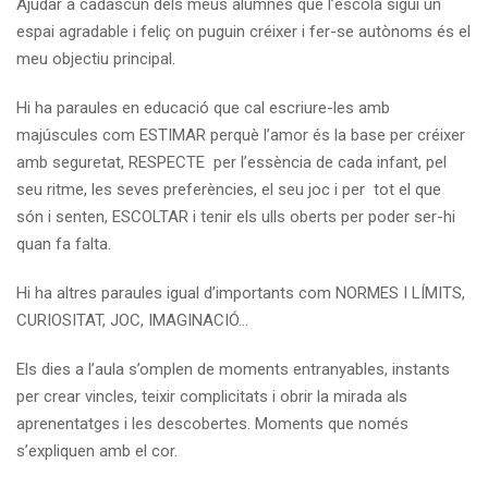
Ajudar a cadascun dels meus alumnes que l’escola sigui un
espai agradable i feliç on puguin créixer i fer-se autònoms és el
meu objectiu principal.
Hi ha paraules en educació que cal escriure-les amb
majúscules com ESTIMAR perquè l’amor és la base per créixer
amb seguretat, RESPECTE per l’essència de cada infant, pel
seu ritme, les seves preferències, el seu joc i per tot el que
són i senten, ESCOLTAR i tenir els ulls oberts per poder ser-hi
quan fa falta.
Hi ha altres paraules igual d’importants com NORMES I LÍMITS,
CURIOSITAT, JOC, IMAGINACIÓ…
Els dies a l’aula s’omplen de moments entranyables, instants
per crear vincles, teixir complicitats i obrir la mirada als
aprenentatges i les descobertes. Moments que només
s’expliquen amb el cor.