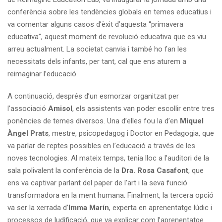
conferència sobre les tendències globals en temes educatius i
va comentar alguns casos d’èxit d’aquesta “primavera
educativa”, aquest moment de revolució educativa que es viu
arreu actualment. La societat canvia i també ho fan les
necessitats dels infants, per tant, cal que ens aturem a
reimaginar l’educació.
A continuació, després d’un esmorzar organitzat per
l’associació
Amisol
, els assistents van poder escollir entre tres
ponències de temes diversos. Una d’elles fou la d’en
Miquel
Àngel Prats
, mestre, psicopedagog i Doctor en Pedagogia, que
va parlar de reptes possibles en l’educació a través de les
noves tecnologies. Al mateix temps, tenia lloc a l’auditori de la
sala polivalent la conferència de la
Dra. Rosa Casafont
, que
ens va captivar parlant del paper de l’art i la seva funció
transformadora en la ment humana. Finalment, la tercera opció
va ser la xerrada d’
Imma Marín
, experta en aprenentatge lúdic i
processos de ludificació, que va explicar com l’aprenentatge