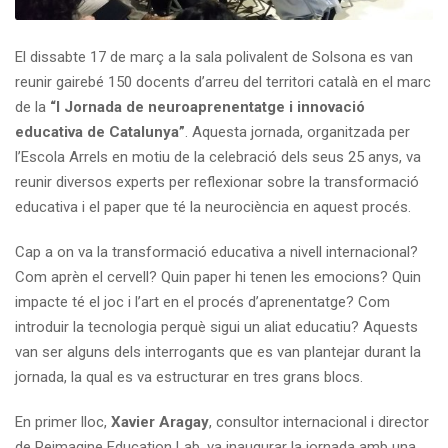
El dissabte 17 de març a la sala polivalent de Solsona es van
reunir gairebé 150 docents d’arreu del territori català en el marc
de la
“I Jornada de neuroaprenentatge i innovació
educativa de Catalunya”
. Aquesta jornada, organitzada per
l’Escola Arrels en motiu de la celebració dels seus 25 anys, va
reunir diversos experts per reflexionar sobre la transformació
educativa i el paper que té la neurociència en aquest procés.
Cap a on va la transformació educativa a nivell internacional?
Com aprèn el cervell? Quin paper hi tenen les emocions? Quin
impacte té el joc i l’art en el procés d’aprenentatge? Com
introduir la tecnologia perquè sigui un aliat educatiu? Aquests
van ser alguns dels interrogants que es van plantejar durant la
jornada, la qual es va estructurar en tres grans blocs.
En primer lloc,
Xavier Aragay
, consultor internacional i director
de Reimagine Education Lab, va inaugurar la jornada amb una