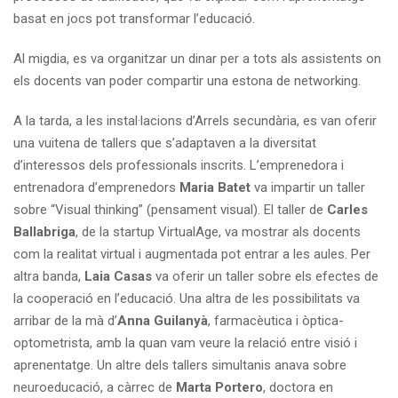
basat en jocs pot transformar l’educació.
Al migdia, es va organitzar un dinar per a tots als assistents on
els docents van poder compartir una estona de networking.
A la tarda, a les instal·lacions d’Arrels secundària, es van oferir
una vuitena de tallers que s’adaptaven a la diversitat
d’interessos dels professionals inscrits. L’emprenedora i
entrenadora d’emprenedors
Maria Batet
va impartir un taller
sobre “Visual thinking” (pensament visual). El taller de
Carles
Ballabriga
, de la startup VirtualAge, va mostrar als docents
com la realitat virtual i augmentada pot entrar a les aules. Per
altra banda,
Laia Casas
va oferir un taller sobre els efectes de
la cooperació en l’educació. Una altra de les possibilitats va
arribar de la mà d’
Anna Guilanyà
, farmacèutica i òptica-
optometrista, amb la quan vam veure la relació entre visió i
aprenentatge. Un altre dels tallers simultanis anava sobre
neuroeducació, a càrrec de
Marta Portero
, doctora en