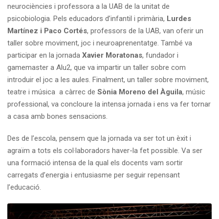
neurociències i professora a la UAB de la unitat de
psicobiologia. Pels educadors d’infantil i primària,
Lurdes
Martínez i Paco Cortés
, professors de la UAB, van oferir un
taller sobre moviment, joc i neuroaprenentatge. També va
participar en la jornada
Xavier Moratonas
, fundador i
gamemaster a Alu2, que va impartir un taller sobre com
introduir el joc a les aules. Finalment, un taller sobre moviment,
teatre i música a càrrec de
Sònia Moreno del Àguila
, músic
professional, va concloure la intensa jornada i ens va fer tornar
a casa amb bones sensacions.
Des de l’escola, pensem que la jornada va ser tot un èxit i
agraïm a tots els col·laboradors haver-la fet possible. Va ser
una formació intensa de la qual els docents vam sortir
carregats d’energia i entusiasme per seguir repensant
l’educació.