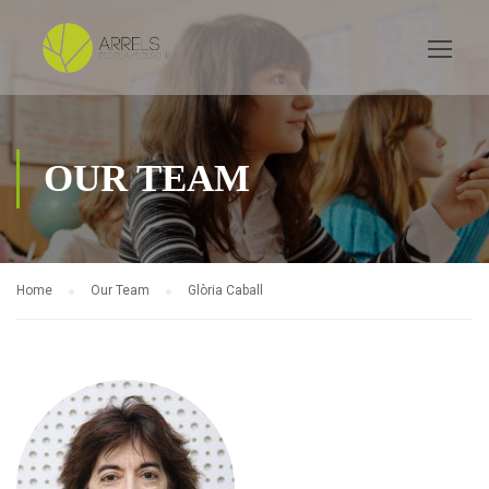
OUR TEAM
Home
Our Team
Glòria Caball