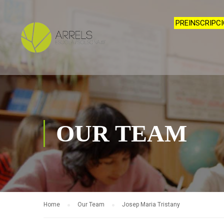
PREINSCRIPCI
OUR TEAM
Home
Our Team
Josep Maria Tristany