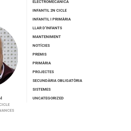
ELECTROMECÀNICA
INFANTIL 2N CICLE
INFANTIL I PRIMÀRIA
LLAR D'INFANTS
MANTENIMENT
NOTÍCIES
PREMIS
PRIMÀRIA
PROJECTES
SECUNDÀRIA OBLIGATÒRIA
SISTEMES
l
Francesc Azorín
Glòria Caball
UNCATEGORIZED
CICLE
DEPARTAMENT D'EDUCACIÓ FÍSICA
DEPARTAMENT DE MATEM
INANCES
I D'EMPRESA