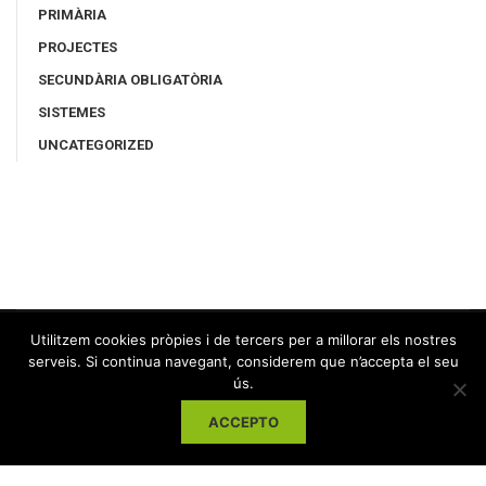
PRIMÀRIA
PROJECTES
SECUNDÀRIA OBLIGATÒRIA
SISTEMES
UNCATEGORIZED
Utilitzem cookies pròpies i de tercers per a millorar els nostres
serveis. Si continua navegant, considerem que n’accepta el seu
ús.
ACCEPTO
Escola Arrels | Avinguda Cardenal Tarancón, 49 | 25280-