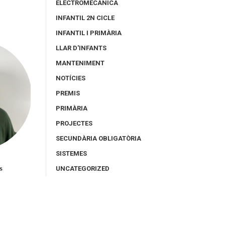
ELECTROMECÀNICA
INFANTIL 2N CICLE
INFANTIL I PRIMÀRIA
LLAR D'INFANTS
MANTENIMENT
NOTÍCIES
PREMIS
PRIMÀRIA
PROJECTES
SECUNDÀRIA OBLIGATÒRIA
SISTEMES
s
Nadine Castillo
Montse Ester
UNCATEGORIZED
SIEI
2N